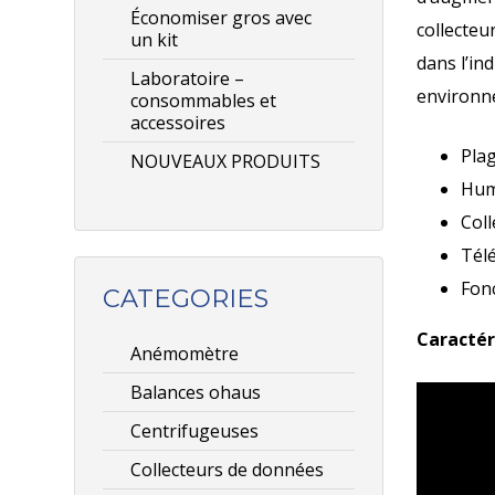
Économiser gros avec
collecteu
un kit
dans l’in
Laboratoire –
environn
consommables et
accessoires
Plag
NOUVEAUX PRODUITS
Hum
Coll
Tél
Fonc
CATEGORIES
Caractér
Anémomètre
Balances ohaus
Centrifugeuses
Collecteurs de données