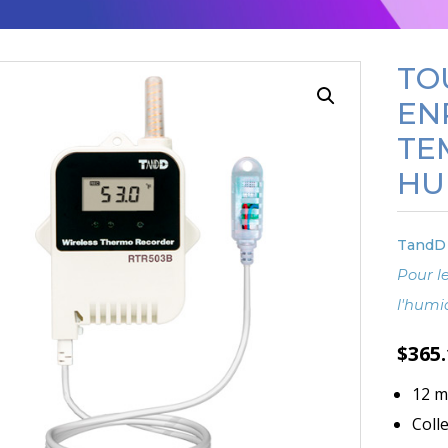
TO
EN
TE
HU
TandD
Pour l
l'humi
$
365
12 m
Coll