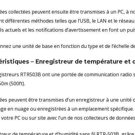
es collectées peuvent ensuite être transmises à un PC, à no
ant différentes méthodes telles que l’USB, le LAN et le réseau 
és actuels et les notifications d’avertissement en font un p
onnez une unité de base en fonction du type et de l’échelle 
ristiques – Enregistreur de température et d
istreurs RTR503B ont une portée de communication radio san
50m (500ft).
es peuvent être transmises d’un enregistreur à une unité 
ge en nuage ou enregistrées à un emplacement spécifique. 
e votre PC ou sur site avec l’un de nos collecteurs de donnée
treur de température et d’humidité sans fil RTR-503B, grâce 