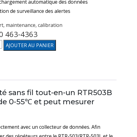
chargement automatique des données
tion de surveillance des alertes
t, maintenance, calibration
0 463-4363
té
AJOUTER AU PANIER
ISTREUR
té sans fil tout-en-un RTR503B
de 0-55℃ et peut mesurer
ÉRATURE
ITÉ
ctement avec un collecteur de données. Afin
aler des répéteurs entre le RTR-503/RTR-503L et le