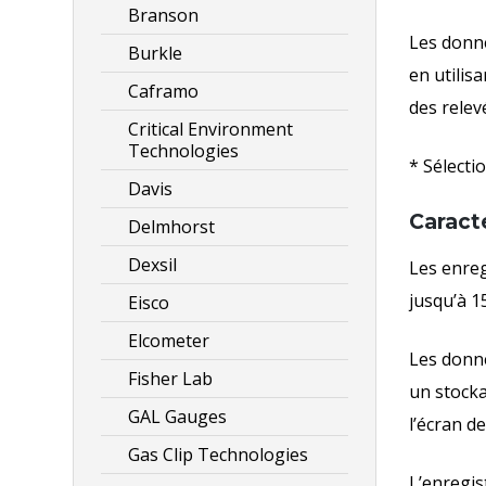
Branson
Les donné
Burkle
en utilis
Caframo
des relev
Critical Environment
Technologies
* Sélecti
Davis
Caracté
Delmhorst
Dexsil
Les enreg
jusqu’à 1
Eisco
Elcometer
Les donné
Fisher Lab
un stocka
GAL Gauges
l’écran d
Gas Clip Technologies
L’enregis