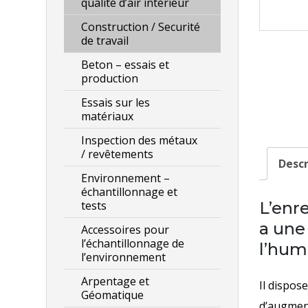
qualité d’air intérieur
Construction / Securité
de travail
Beton – essais et
production
Essais sur les
matériaux
Inspection des métaux
/ revêtements
Descr
Environnement –
échantillonnage et
L’enr
tests
a une
Accessoires pour
l’échantillonnage de
l’hum
l’environnement
Arpentage et
Il dispos
Géomatique
d’augment