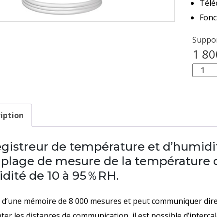
Télé
Fonc
Suppor
1 80
quanti
de
TOUT-
EN-
iption
UN
ENREG
egistreur de température et d’humidi
DE
 plage de mesure de la température 
TEMP
idité de 10 à 95％RH.
ET
HUMID
e d’une mémoire de 8 000 mesures et peut communiquer dire
SANS
er les distances de communication, il est possible d’interc