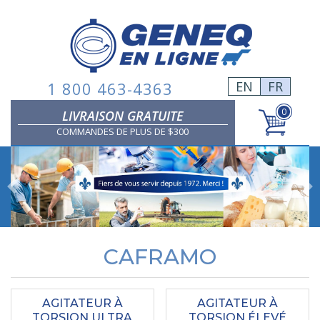
Skip
to
content
1 800 463-4363
EN
FR
0
LIVRAISON GRATUITE
COMMANDES DE PLUS DE $300
Previous
CAFRAMO
AGITATEUR À
AGITATEUR À
TORSION ULTRA
TORSION ÉLEVÉ