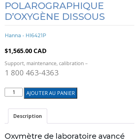
POLAROGRAPHIQUE
D’OXYGÈNE DISSOUS
Hanna - HI6421P
$
1,565.00
CAD
Support, maintenance, calibration –
1 800 463-4363
quantité
AJOUTER AU PANIER
de
Oxymètre
Description
de
laboratoire
Oxymètre de laboratoire avancé
avancé