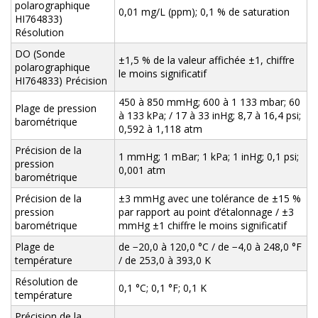
polarographique
0,01 mg/L (ppm); 0,1 % de saturation
HI764833)
Résolution
DO (Sonde
±1,5 % de la valeur affichée ±1, chiffre
polarographique
le moins significatif
HI764833) Précision
450 à 850 mmHg; 600 à 1 133 mbar; 60
Plage de pression
à 133 kPa; / 17 à 33 inHg; 8,7 à 16,4 psi;
barométrique
0,592 à 1,118 atm
Précision de la
1 mmHg; 1 mBar; 1 kPa; 1 inHg; 0,1 psi;
pression
0,001 atm
barométrique
Précision de la
±3 mmHg avec une tolérance de ±15 %
pression
par rapport au point d’étalonnage / ±3
barométrique
mmHg ±1 chiffre le moins significatif
Plage de
de −20,0 à 120,0 °C / de −4,0 à 248,0 °F
température
/ de 253,0 à 393,0 K
Résolution de
0,1 °C; 0,1 °F; 0,1 K
température
Précision de la