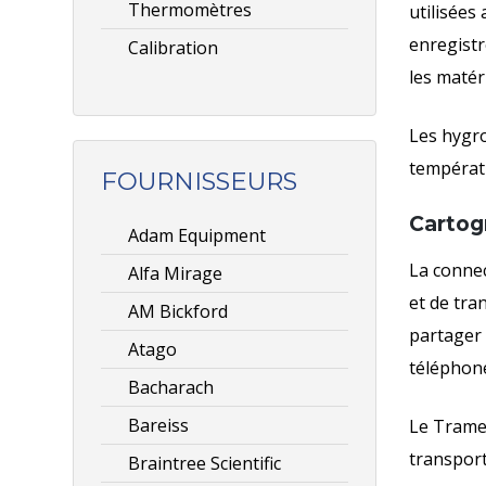
Thermomètres
utilisées
enregistr
Calibration
les matéri
Les hygro
températu
FOURNISSEURS
Cartog
Adam Equipment
La connec
Alfa Mirage
et de tra
AM Bickford
partager 
Atago
téléphone
Bacharach
Bareiss
Le Tramex
transport
Braintree Scientific