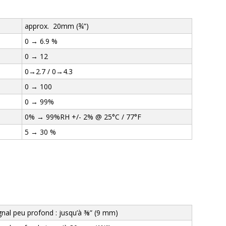
approx. 20mm (¾”)
0 → 6.9 %
0 → 12
0→2.7 / 0→4.3
0 → 100
0 → 99%
0% → 99%RH +/- 2% @ 25°C / 77°F
5 → 30 %
gnal peu profond : jusqu’à ⅜” (9 mm)