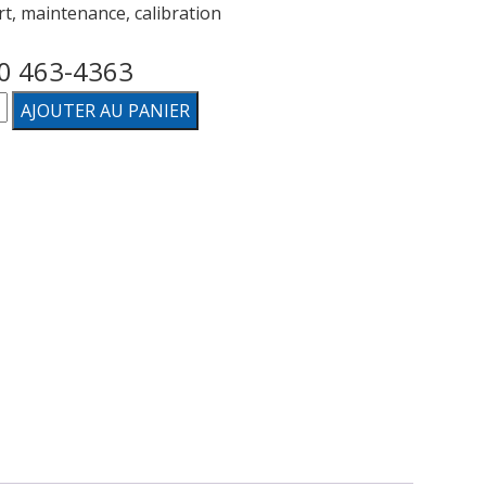
t, maintenance, calibration
0 463-4363
té
AJOUTER AU PANIER
ration