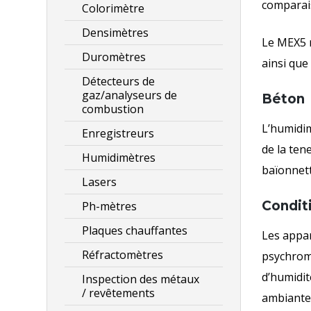
comparais
Colorimètre
Densimètres
Le MEX5 m
Duromètres
ainsi que
Détecteurs de
gaz/analyseurs de
Béton
combustion
L’humidi
Enregistreurs
de la ten
Humidimètres
baïonnett
Lasers
Conditi
Ph-mètres
Plaques chauffantes
Les appar
Réfractomètres
psychromé
d’humidit
Inspection des métaux
/ revêtements
ambiantes