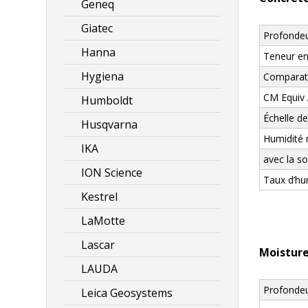
Geneq
Giatec
Profondeu
Hanna
Teneur en
Hygiena
Comparati
CM Equiv 
Humboldt
Échelle de
Husqvarna
Humidité r
IKA
avec la s
ION Science
Taux d’hum
Kestrel
LaMotte
Lascar
Moisture
LAUDA
Profondeu
Leica Geosystems