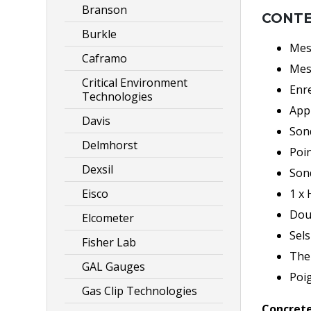
Branson
CONTEN
Burkle
Mes
Caframo
Mes
Critical Environment
Enr
Technologies
Appl
Davis
Son
Delmhorst
Poi
Dexsil
Sond
Eisco
1 x 
Dou
Elcometer
Sels
Fisher Lab
The
GAL Gauges
Poi
Gas Clip Technologies
Concrete