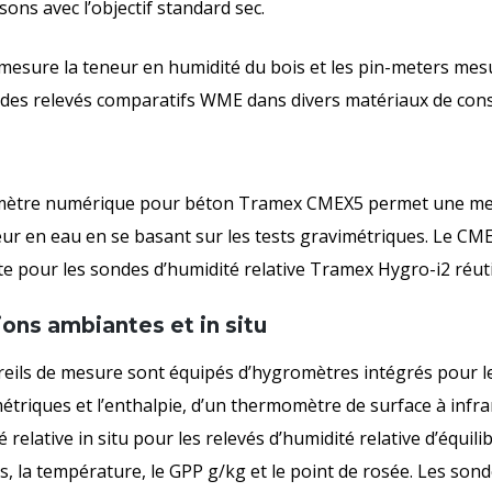
ons avec l’objectif standard sec.
esure la teneur en humidité du bois et les pin-meters mesu
 des relevés comparatifs WME dans divers matériaux de cons
mètre numérique pour béton Tramex CMEX5 permet une mesur
eur en eau en se basant sur les tests gravimétriques. Le C
e pour les sondes d’humidité relative Tramex Hygro-i2 réutil
ons ambiantes et in situ
eils de mesure sont équipés d’hygromètres intégrés pour le
triques et l’enthalpie, d’un thermomètre de surface à infr
é relative in situ pour les relevés d’humidité relative d’équil
, la température, le GPP g/kg et le point de rosée. Les son