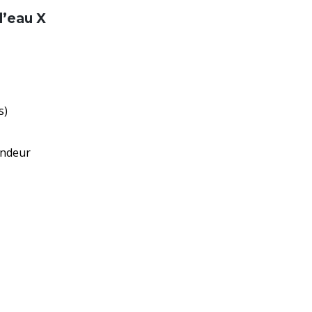
d’eau X
s)
ondeur