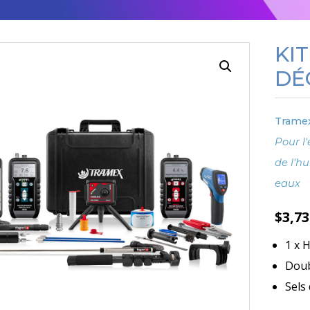
KI
DÉ
Trame
Pour l'
de l'h
eaux
$
3,7
1 x 
Doub
Sels