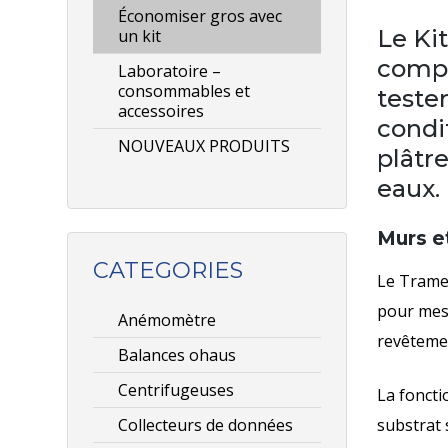
Économiser gros avec
Le Kit
un kit
compr
Laboratoire –
consommables et
tester
accessoires
condit
NOUVEAUX PRODUITS
plâtr
eaux.
Murs e
CATEGORIES
Le Tramex
pour mesu
Anémomètre
revêtement
Balances ohaus
Centrifugeuses
La foncti
Collecteurs de données
substrat