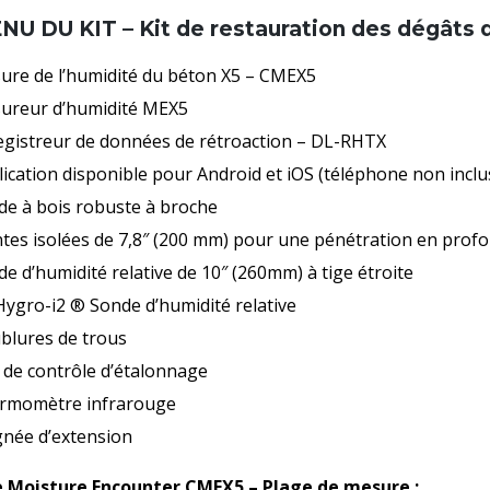
U DU KIT – Kit de restauration des dégâts 
ure de l’humidité du béton X5 – CMEX5
ureur d’humidité MEX5
egistreur de données de rétroaction – DL-RHTX
ication disponible pour Android et iOS (téléphone non inclu
de à bois robuste à broche
ntes isolées de 7,8″ (200 mm) pour une pénétration en prof
e d’humidité relative de 10″ (260mm) à tige étroite
Hygro-i2 ® Sonde d’humidité relative
blures de trous
 de contrôle d’étalonnage
rmomètre infrarouge
gnée d’extension
 Moisture Encounter CMEX5 – Plage de mesure :