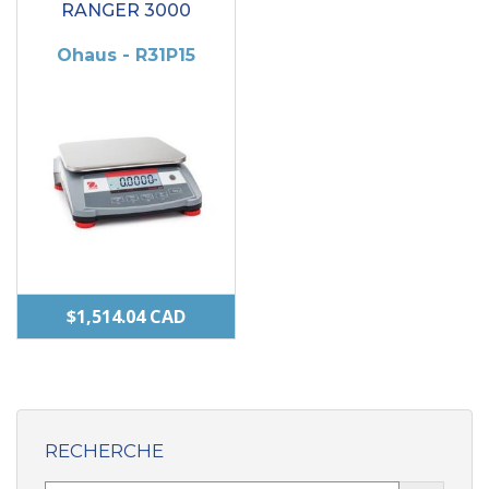
plusieurs
RANGER 3000
variations.
Ohaus - R31P15
Les
options
peuvent
être
choisies
sur
la
page
$
1,514.04
CAD
du
produit
RECHERCHE