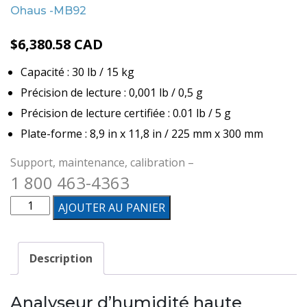
Ohaus -MB92
$
6,380.58
CAD
Capacité : 30 lb / 15 kg
Précision de lecture : 0,001 lb / 0,5 g
Précision de lecture certifiée : 0.01 lb / 5 g
Plate-forme : 8,9 in x 11,8 in / 225 mm x 300 mm
Support, maintenance, calibration –
1 800 463-4363
quantité
AJOUTER AU PANIER
de
Analyseur
Description
d'humidité
haute
Analyseur d’humidité haute