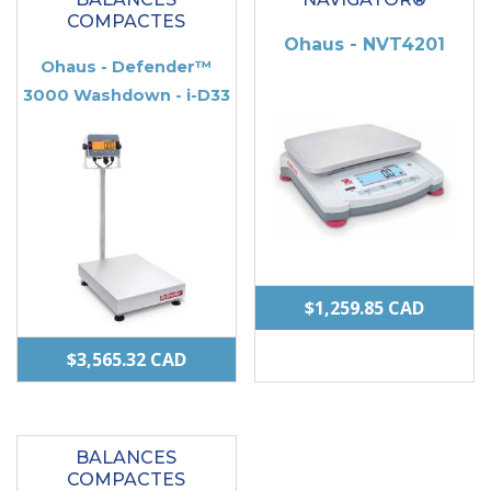
COMPACTES
Ohaus - NVT4201
Ohaus - Defender™
3000 Washdown - i-D33
$
1,259.85
CAD
$
3,565.32
CAD
Ce
produit
BALANCES
a
COMPACTES