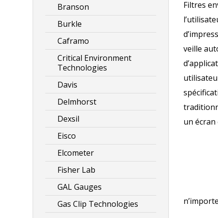
Filtres e
Branson
l’utilisa
Burkle
d’impressi
Caframo
veille au
Critical Environment
d’applica
Technologies
utilisate
Davis
spécifica
Delmhorst
tradition
Dexsil
un écran 
Eisco
Elcometer
Fisher Lab
GAL Gauges
n’importe
Gas Clip Technologies