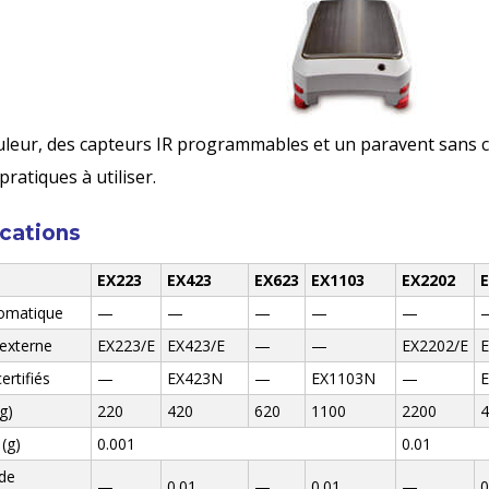
ouleur, des capteurs IR programmables et un paravent sans c
 pratiques à utiliser.
ications
EX223
EX423
EX623
EX1103
EX2202
tomatique
—
—
—
—
—
 externe
EX223/E
EX423/E
—
—
EX2202/E
E
ertifiés
—
EX423N
—
EX1103N
—
g)
220
420
620
1100
2200
4
 (g)
0.001
0.01
 de
—
0.01
—
0.01
—
0