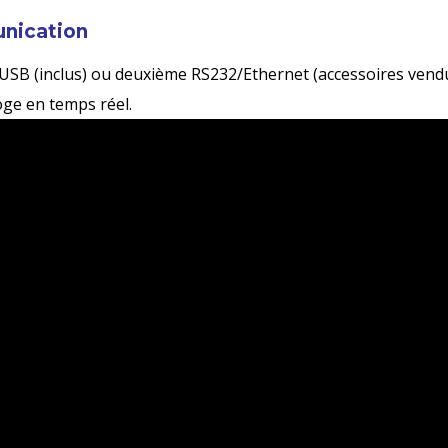
nication
USB (inclus) ou deuxième RS232/Ethernet (accessoires ven
ge en temps réel.