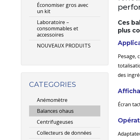
Économiser gros avec
perfo
un kit
Laboratoire –
Ces bal
consommables et
plus c
accessoires
Applica
NOUVEAUX PRODUITS
Pesage, 
totalisat
des ingré
CATEGORIES
Affich
Anémomètre
Écran tac
Balances ohaus
Opérat
Centrifugeuses
Collecteurs de données
Adaptateu