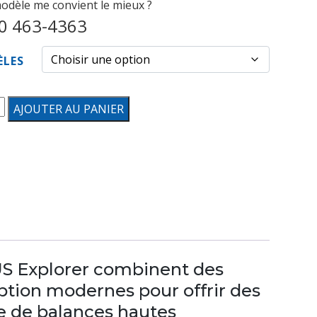
odèle me convient le mieux ?
0 463-4363
LES
té
AJOUTER AU PANIER
es
ion
US Explorer combinent des
ption modernes pour offrir des
e de balances hautes