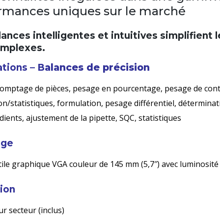
rmances uniques sur le marché
ances intelligentes et intuitives simplifient
omplexes.
tions – B
alances de précision
comptage de pièces, pesage en pourcentage, pesage de cont
ion/statistiques, formulation, pesage différentiel, déterminati
dients, ajustement de la pipette, SQC, statistiques
age
tile graphique VGA couleur de 145 mm (5,7″) avec luminosité c
ion
r secteur (inclus)