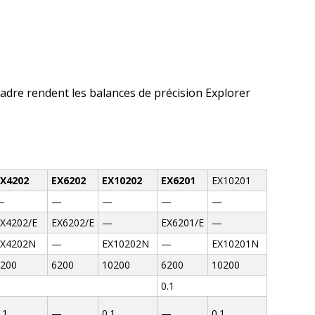
adre rendent les balances de précision Explorer
EX4202
EX6202
EX10202
EX6201
EX10201
—
—
—
—
—
X4202/E
EX6202/E
—
EX6201/E
—
EX4202N
—
EX10202N
—
EX10201N
200
6200
10200
6200
10200
0.1
.1
—
0.1
—
0.1