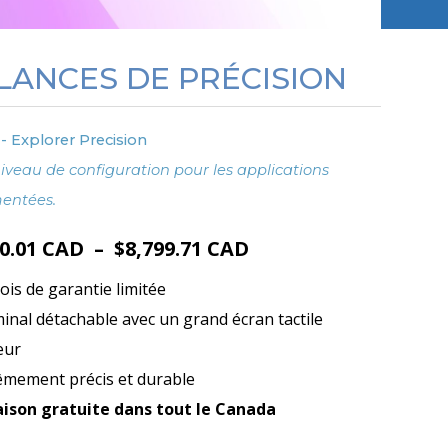
LANCES DE PRÉCISION
- Explorer Precision
iveau de configuration pour les applications
entées.
Plage
30.01
CAD
–
$
8,799.71
CAD
de
ois de garantie limitée
prix :
inal détachable avec un grand écran tactile
$4,130.01 CAD
eur
à
êmement précis et durable
$8,799.71 CAD
aison gratuite dans tout le Canada