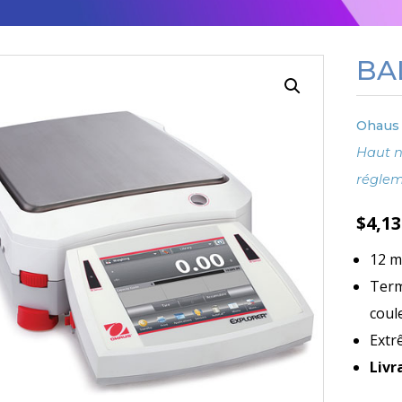
BA
Ohaus 
Haut n
réglem
$
4,1
12 m
Term
coul
Extr
Livr