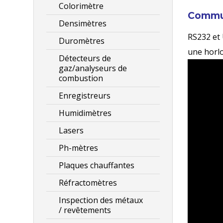
Colorimètre
Commu
Densimètres
RS232 et 
Duromètres
une horlo
Détecteurs de
gaz/analyseurs de
combustion
Enregistreurs
Humidimètres
Lasers
Ph-mètres
Plaques chauffantes
Réfractomètres
Inspection des métaux
/ revêtements