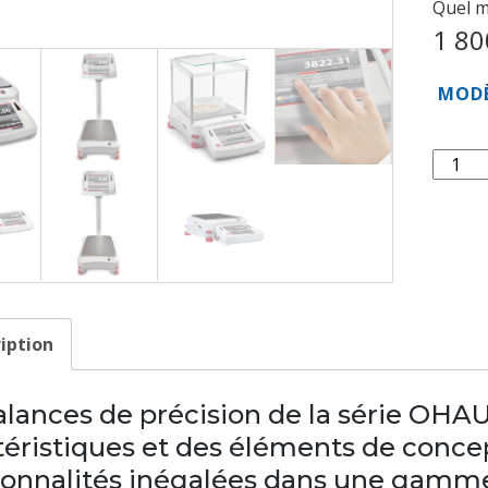
Quel m
1 80
MODÈ
quanti
de
Balanc
de
précis
iption
alances de précision de la série OHA
téristiques et des éléments de conce
ionnalités inégalées dans une gamm