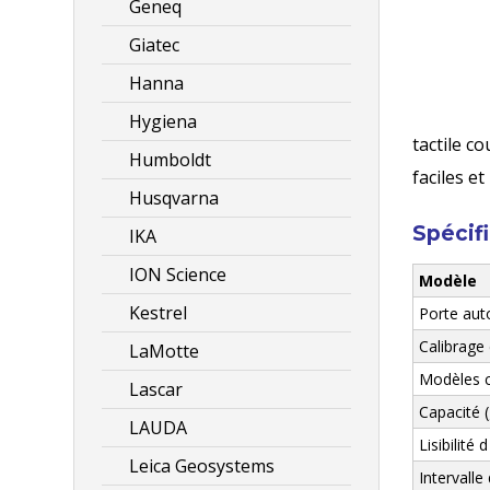
Geneq
Giatec
Hanna
Hygiena
tactile c
Humboldt
faciles et
Husqvarna
Spécif
IKA
ION Science
Modèle
Kestrel
Porte au
Calibrage
LaMotte
Modèles c
Lascar
Capacité (
LAUDA
Lisibilité d
Leica Geosystems
Intervalle