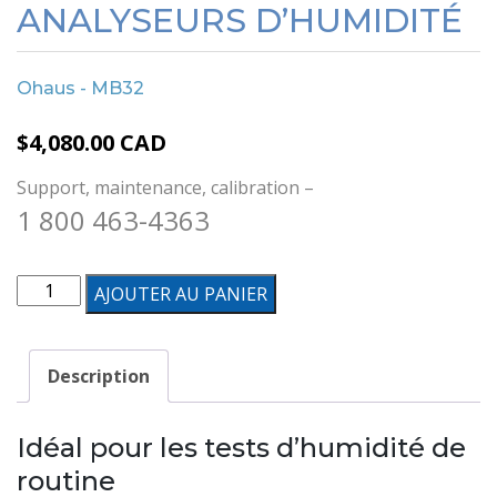
ANALYSEURS D’HUMIDITÉ
Ohaus - MB32
$
4,080.00
CAD
Support, maintenance, calibration –
1 800 463-4363
quantité
AJOUTER AU PANIER
de
Analyseurs
Description
d'humidité
Idéal pour les tests d’humidité de
routine