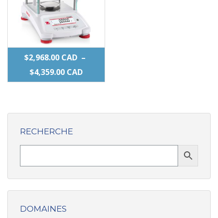
produit
produit
$
2,968.00
CAD
–
PLAGE
$
4,359.00
CAD
DE
Ce
PRIX :
produit
$2,968.00 CAD
a
À
RECHERCHE
plusieurs
$4,359.00 CAD
variations.
Les
options
peuvent
être
DOMAINES