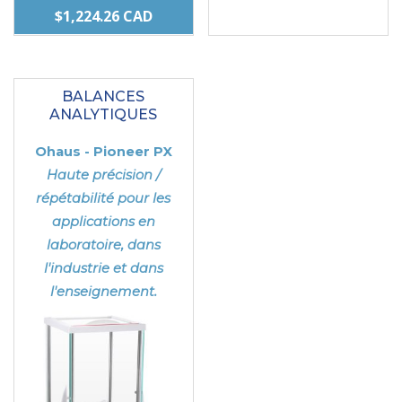
DE
PLAGE
$
1,224.26
CAD
PRIX :
DE
Ce
Ce
$843.60
PRIX :
produit
produit
À
$1,072.85 CAD
BALANCES
a
a
$3,108.
ANALYTIQUES
À
plusieurs
plusieurs
$1,224.26 CAD
Ohaus - Pioneer PX
variations.
variations.
Haute précision /
Les
Les
répétabilité pour les
options
options
applications en
peuvent
peuvent
laboratoire, dans
être
être
l'industrie et dans
choisies
choisies
l'enseignement.
sur
sur
la
la
page
page
du
du